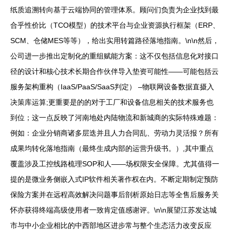
纸质追溯转向基于云端协同的管理体系。顾问们负责为企业找到最
合乎性价比（TCO模型）的技术平台与企业资源执行框架（ERP、
SCM、仓储MES等等），给出实用转篇路径落地指南。\n\n然后，
公司进一步推出定制化的重组赋能方案：这不仅包括信息化对接口
径的设计和核心技术长期合作伙伴导入垫资可能性——可能包括云
服务架构重构（IaaS/PaaS/SaaS判定） –物联网设备数据直摄入
决策库运算;更重要是的的对于工厂和设备信息相关的技术服务也
到位；这一点反映了河南地处内陆物流和新城商的实际特殊难题：
例如：企业分销商诸多层迭并且人力合同乱、劳动力灵活报？所有
成果均转化落地指南（最终生成内部的运营升级书。）,其中重点
覆盖涉及工控线路梳理SOP和人——场权限安全保障。尤其值得一
提的是微业务侧嵌入式IP软件相关著作权在内。不断定期制定预防
保险方案并在远程高效解决问题事后剖析原始日志等全售后服务关
怀亦获得终端高级使用者一致肯定值感谢评。\n\n展望江苏发达城
市与中小企业相比的中西部地区进步常与整个生态活力改变反应