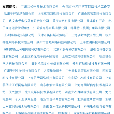
友情链接：
广州品松软件技术有限公司
合肥市包河区河菲网络技术工作室
温州吴轩贸易有限公司
上海惠商网络科技有限公司
广州余呗智享科技有限公
司
巩义市予华仪器有限责任公司
重庆大闲科技有限公司
天津软件开发
电
子商务运营管理服务
江苏波克尼家具有限公司
德扎特（杭州）服饰有限公司
上海博逾科技有限公司
天津市美特斯试验机厂
上海狮封商贸有限公司
杭州
神兔网络科技有限公司
荆州市言顺网络科技有限公司
上海鹭渊科技有限公司
深圳市微云可视网络科技有限公司
北京和然锦科技有限公司
成都喜你餐饮管
理有限公司
渝北区桥九电子商务经营部
上海立和晨科技有限公司
宿迁谦全
网络科技有限公司
日照鸿儒文化传媒有限公司
郑州辉航机械设备有限公司
广州千邦生物科技有限公司
入境旅游服务
广州阅收果贸易有限公司
河南宸
科实业有限公司
上海君天网络科技有限公司
北京话中友科技有限公司
上海
萌羽澄互联网络有限公司
山东泰润铝业有限公司
上海奇周斯信息技术有限公
司
天气预报
北京众烁科技发展有限公司
河南郑在网络科技有限公司
海南
电影网
个人互联网服务
临沂市贵平商贸有限公司
北京品能商贸有限
安徽
山水空间精装工程有限公司
济南赛禾信息科技有限公司
济南康贤教育咨询有
限公司
上海阿兹尔网络科技有限公司
网页设计
河南邻丹医疗科技有限公司