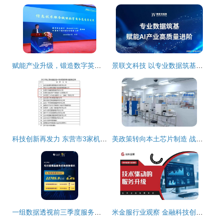
赋能产业升级，锻造数字英才——第三届信息技术服务产业发展论坛暨中国信息协会第五届信息技术服务业应用技能大赛颁奖典礼在京隆重举行
景联文科技 以专业数据筑基，赋能AI产业高质量进阶
科技创新再发力 东营市3家机构新获批省级技术转移服务机构
美政策转向本土芯片制造 战略调整背后的全球供应链重构
一组数据透视前三季度服务贸易成绩单 经济科技融合下信息技术咨询服务的亮眼表现
米金服行业观察 金融科技创新如何引领金融发展新趋势