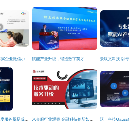
2026年4月更新 哈尔滨企业微信小程序开发服务商选购指南与品牌推荐
赋能产业升级，锻造数字英才——第三届信息技术服务产业发展论坛暨中国信息协会第五届信息技术服务业应用技能大赛颁奖典礼在京隆重举行
一组数据透视前三季度服务贸易成绩单 经济科技融合下信息技术咨询服务的亮眼表现
米金服行业观察 金融科技创新如何引领金融发展新趋势